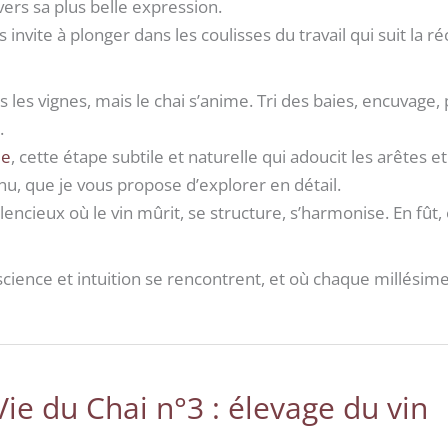
 vers sa plus belle expression.
us invite à plonger dans les coulisses du travail qui suit la ré
ns les vignes, mais le chai s’anime. Tri des baies, encuva
.
ue
, cette étape subtile et naturelle qui adoucit les arête
u, que je vous propose d’explorer en détail.
ilencieux où le vin mûrit, se structure, s’harmonise. En fût
science et intuition se rencontrent, et où chaque millésime 
Vie du Chai n°3 : élevage du vin