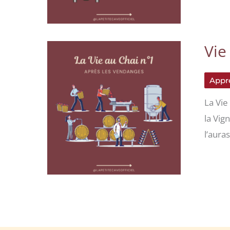
Vie
Appre
La Vie
la Vig
l’aura