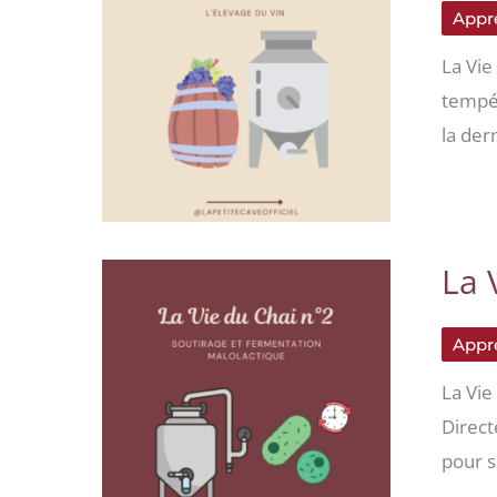
Appre
La Vie 
tempér
la der
La 
Appre
La Vie
Direct
pour s