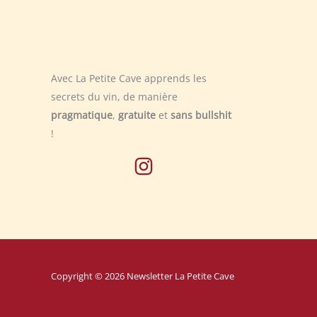
Avec La Petite Cave apprends les
secrets du vin, de manière
pragmatique
,
gratuite
et
sans bullshit
!
Copyright © 2026 Newsletter La Petite Cave