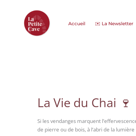
Aller
au
contenu
Accueil
✉️ La Newsletter
La Vie du Chai 🍷
Si les vendanges marquent l’effervescence
de pierre ou de bois, à l’abri de la lumièr