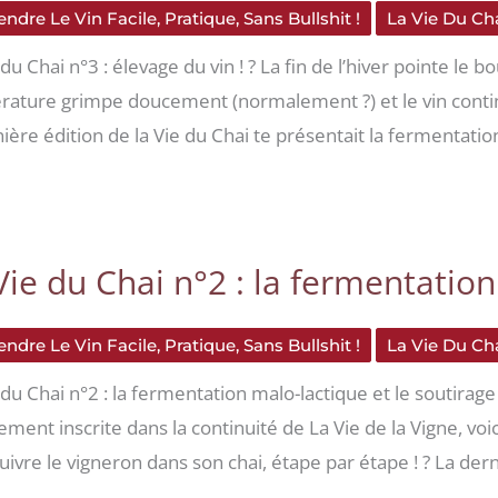
ndre Le Vin Facile, Pratique, Sans Bullshit !
La Vie Du Cha
du Chai n°3 : élevage du vin ! ? La fin de l’hiver pointe le b
ature grimpe doucement (normalement ?) et le vin cont
nière édition de la Vie du Chai te présentait la fermentatio
Vie du Chai n°2 : la fermentatio
ndre Le Vin Facile, Pratique, Sans Bullshit !
La Vie Du Cha
 du Chai n°2 : la fermentation malo-lactique et le soutirag
ement inscrite dans la continuité de La Vie de la Vigne, voici
uivre le vigneron dans son chai, étape par étape ! ? La der