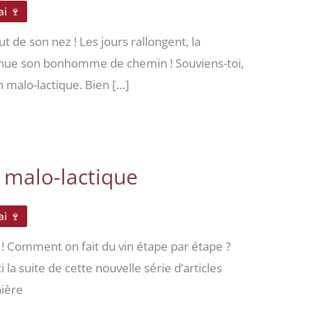
i 🍷
out de son nez ! Les jours rallongent, la
inue son bonhomme de chemin ! Souviens-toi,
n malo-lactique. Bien […]
n malo-lactique
i 🍷
e ! Comment on fait du vin étape par étape ?
 la suite de cette nouvelle série d’articles
nière