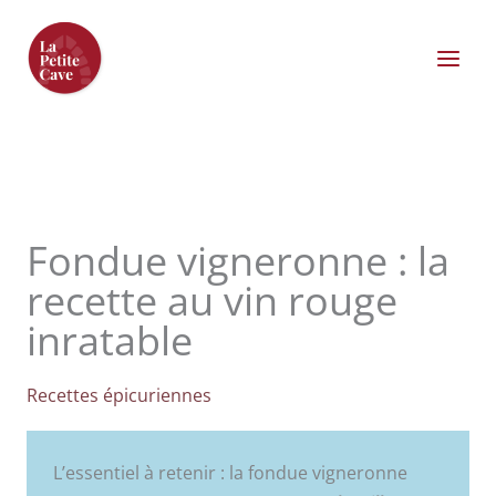
Aller
au
contenu
Fondue vigneronne : la
recette au vin rouge
inratable
Recettes épicuriennes
L’essentiel à retenir : la fondue vigneronne