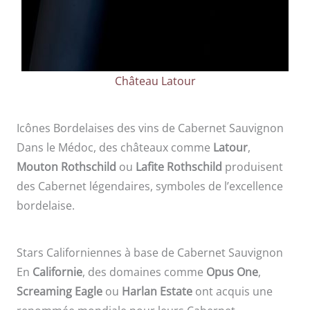
Château Latour
Icônes Bordelaises des vins de Cabernet Sauvignon
Dans le Médoc, des châteaux comme
Latour
,
Mouton Rothschild
ou
Lafite Rothschild
produisent
des Cabernet légendaires, symboles de l’excellence
bordelaise.
Stars Californiennes à base de Cabernet Sauvignon
En
Californie
, des domaines comme
Opus
One
,
Screaming Eagle
ou
Harlan Estate
ont acquis une