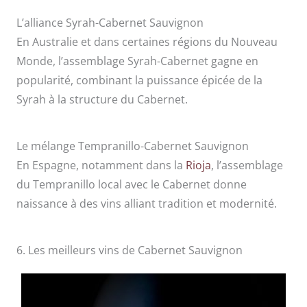
L’alliance Syrah-Cabernet Sauvignon
En Australie et dans certaines régions du Nouveau
Monde, l’assemblage Syrah-Cabernet gagne en
popularité, combinant la puissance épicée de la
Syrah à la structure du Cabernet.
Le mélange Tempranillo-Cabernet Sauvignon
En Espagne, notamment dans la
Rioja
, l’assemblage
du Tempranillo local avec le Cabernet donne
naissance à des vins alliant tradition et modernité.
6. Les meilleurs vins de Cabernet Sauvignon